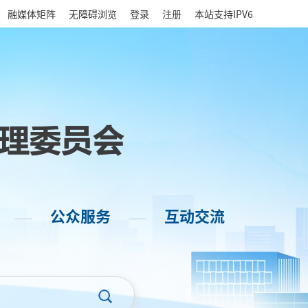
|
融媒体矩阵
无障碍浏览
登录
注册
本站支持IPV6
公众服务
互动交流
——
——