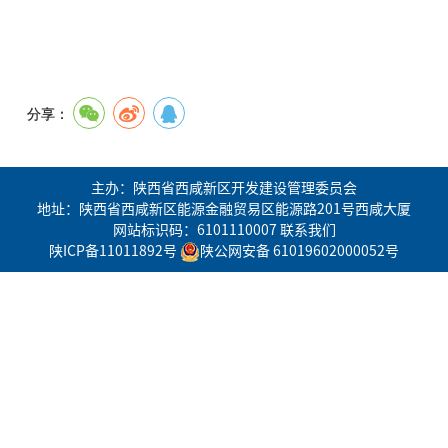
分享：
主办：陕西省西咸新区开发建设管理委员会
地址：陕西省西咸新区能源金融贸易区能源路201号西咸大厦
网站标识码：6101110007
联系我们
陕ICP备11011892号
陕公网安备 61019602000052号