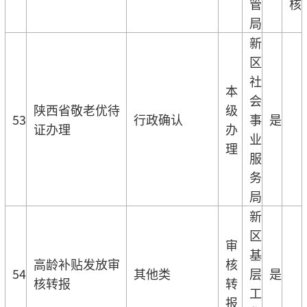
管
核
局
新
区
社
本
会
陕西省敬老优待
级
53
行政确认
事
是
证办理
办
业
理
服
务
局
新
区
审
基
高龄补贴发放审
核
54
其他类
层
是
核转报
转
工
报