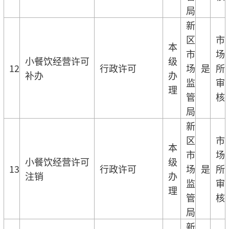
局
新
区
市
本
市
场
小餐饮经营许可
级
12
行政许可
场
是
所
补办
办
监
审
理
管
核
局
新
区
市
本
市
场
小餐饮经营许可
级
13
行政许可
场
是
所
注销
办
监
审
理
管
核
局
新