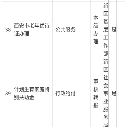
新
区
本
基
西安市老年优待
级
38
公共服务
层
是
证办理
办
工
理
作
部
新
区
社
审
会
计划生育家庭特
核
39
行政给付
事
是
别扶助金
转
业
报
服
务
局