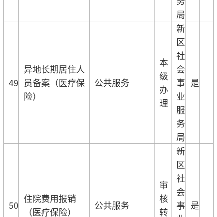
务
局
新
区
社
本
异地长期居住人
会
级
49
员备案（医疗保
公共服务
事
是
办
险）
业
理
服
务
局
新
区
社
审
会
住院费用报销
核
50
公共服务
事
是
（医疗保险）
转