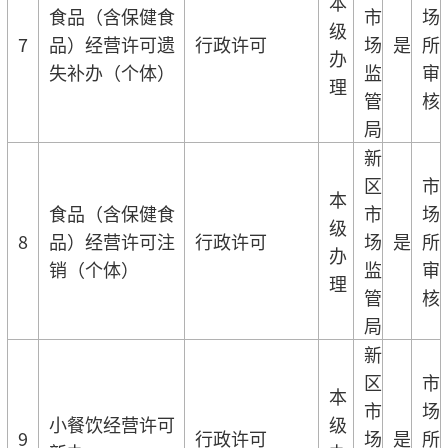
本
食品（含保健食
市
场
级
7
品）经营许可遗
行政许可
场
是
所
办
失补办（个体）
监
审
理
管
核
局
新
区
市
本
食品（含保健食
市
场
级
8
品）经营许可注
行政许可
场
是
所
办
销（个体）
监
审
理
管
核
局
新
区
市
本
市
场
小餐饮经营许可
级
9
行政许可
场
是
所