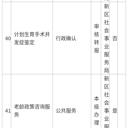
新
区
社
审
会
计划生育手术并
核
40
行政确认
事
否
发症鉴定
转
业
报
服
务
局
新
区
社
本
会
老龄政策咨询服
级
41
公共服务
事
是
务
办
业
理
服