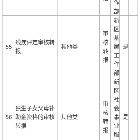
作
部
新
区
审
基
残疾评定审核转
核
55
其他类
层
是
报
转
工
报
作
部
新
区
社
审
独生子女父母补
会
核
56
助金资格的审核
其他类
事
是
转
转报
业
报
服