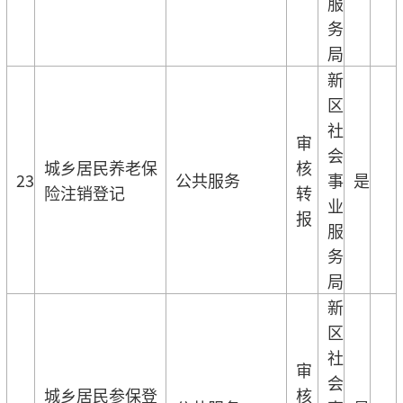
服
务
局
新
区
社
审
会
城乡居民养老保
核
23
公共服务
事
是
险注销登记
转
业
报
服
务
局
新
区
社
审
会
城乡居民参保登
核