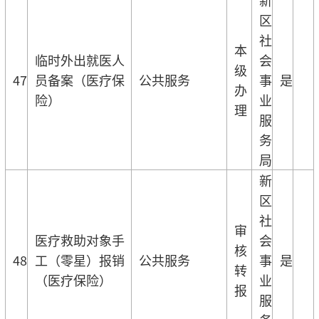
区
社
本
临时外出就医人
会
级
47
员备案（医疗保
公共服务
事
是
办
险）
业
理
服
务
局
新
区
社
审
医疗救助对象手
会
核
48
工（零星）报销
公共服务
事
是
转
（医疗保险）
业
报
服