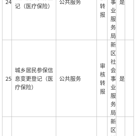
24
公共服务
事
是
记（医疗保险）
转
业
报
服
务
局
新
区
社
审
城乡居民参保信
会
核
25
息变更登记（医
公共服务
事
是
转
疗保险）
业
报
服
务
局
新
区