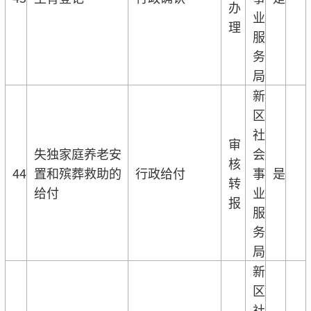
办
业
理
服
务
局
新
区
社
审
失独家庭养老安
会
核
44
置和殡葬救助的
行政给付
事
是
转
给付
业
报
服
务
局
新
区
社