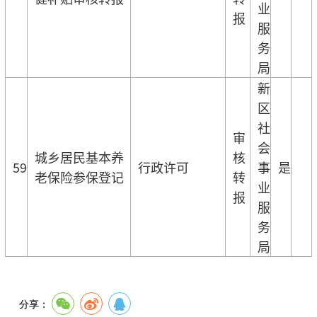
业
报
服
务
局
新
区
社
审
会
城乡居民基本养
核
59
行政许可
事
是
老保险参保登记
转
业
报
服
务
局
分享：