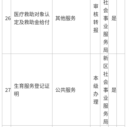
社
审
会
医疗救助对象认
核
26
其他服务
事
是
定及救助金给付
转
业
报
服
务
局
新
区
社
本
会
生育服务登记证
级
27
公共服务
事
是
明
办
业
理
服
务
局