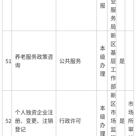
业
报
服
务
局
新
区
本
基
养老服务政策咨
级
51
公共服务
层
是
询
办
工
理
作
部
新
区
市
本
个人独资企业注
市
场
级
52
册、变更、注销
行政许可
场
是
所
办
登记
监
审
理