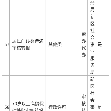
务
局
新
区
社
帮
会
居民门诊类待遇
办
57
其他类
事
是
审核转报
代
业
办
服
务
局
新
区
社
审
会
70岁以上高龄保
核
58
行政许可
事
是
健补贴审核转报
转