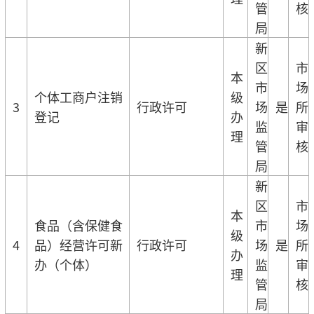
管
核
局
新
区
市
本
市
场
个体工商户注销
级
3
行政许可
场
是
所
登记
办
监
审
理
管
核
局
新
区
市
本
食品（含保健食
市
场
级
4
品）经营许可新
行政许可
场
是
所
办
办（个体）
监
审
理
管
核
局