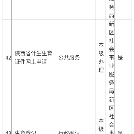
务
局
新
区
社
本
会
陕西省计生生育
级
42
公共服务
事
是
证件网上申请
办
业
理
服
务
局
新
区
社
本
会
级
43
生育登记
行政确认
事
是