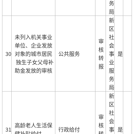
务
局
新
区
未列入机关事业
社
审
单位、企业发放
会
核
30
对象的城市居民
公共服务
事
是
转
独生子女父母补
业
报
助金发放的审核
服
务
局
新
区
社
审
会
高龄老人生活保
核
31
行政给付
事
是
健补贴给付
转