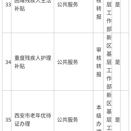
33
公共服务
层
是
补贴
转
工
报
作
部
新
区
审
基
重度残疾人护理
核
34
公共服务
层
是
补贴
转
工
报
作
部
新
区
本
基
西安市老年优待
级
35
公共服务
层
是
证办理
办
工