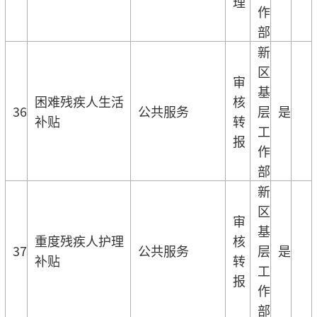
理
作
部
新
区
审
基
困难残疾人生活
核
36
公共服务
层
是
补贴
转
工
报
作
部
新
区
审
基
重度残疾人护理
核
37
公共服务
层
是
补贴
转
工
报
作
部