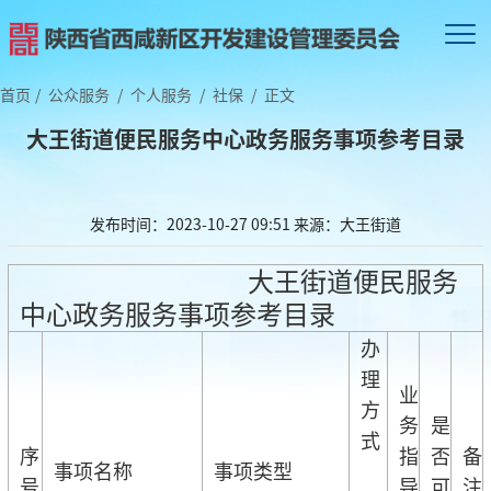
首页
/
公众服务
/
个人服务
/
社保
/
正文
大王街道便民服务中心政务服务事项参考目录
发布时间：2023-10-27 09:51
来源：大王街道
大王街道便民服务
中心政务服务事项参考目录
办
理
业
方
务
是
式
序
指
否
备
事项名称
事项类型
号
导
可
注