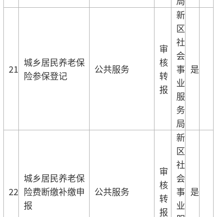
局
新
区
社
审
会
城乡居民养老保
核
21
公共服务
事
是
险参保登记
转
业
报
服
务
局
新
区
社
审
城乡居民养老保
会
核
22
险费断缴补缴申
公共服务
事
是
转
报
业
报