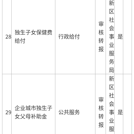
新
区
社
审
会
独生子女保健费
核
28
行政给付
事
是
给付
转
业
报
服
务
局
新
区
社
审
会
企业城市独生子
核
29
公共服务
事
是
女父母补助金
转
业
报
服