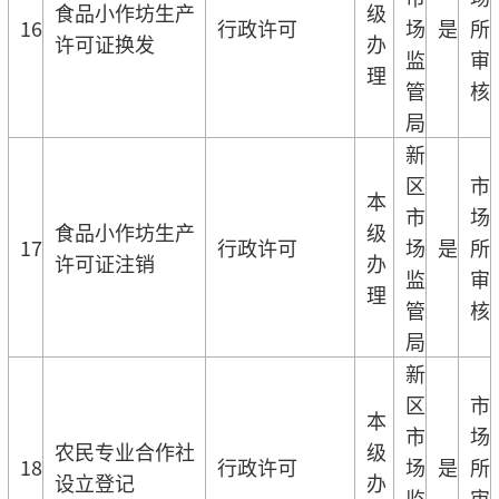
食品小作坊生产
级
16
行政许可
场
是
所
许可证换发
办
监
审
理
管
核
局
新
区
市
本
市
场
食品小作坊生产
级
17
行政许可
场
是
所
许可证注销
办
监
审
理
管
核
局
新
区
市
本
市
场
农民专业合作社
级
18
行政许可
场
是
所
设立登记
办
监
审