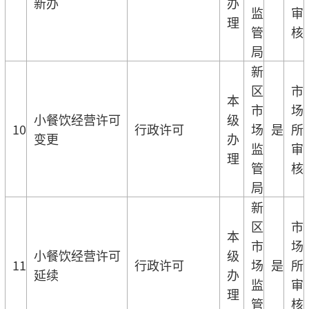
新办
办
监
审
理
管
核
局
新
区
市
本
市
场
小餐饮经营许可
级
10
行政许可
场
是
所
变更
办
监
审
理
管
核
局
新
区
市
本
市
场
小餐饮经营许可
级
11
行政许可
场
是
所
延续
办
监
审
理
管
核