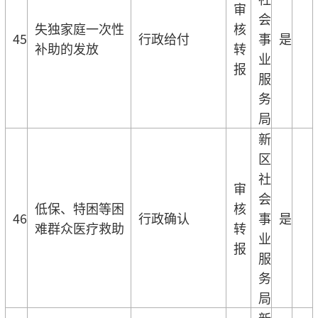
审
会
失独家庭一次性
核
45
行政给付
事
是
补助的发放
转
业
报
服
务
局
新
区
社
审
会
低保、特困等困
核
46
行政确认
事
是
难群众医疗救助
转
业
报
服
务
局
新