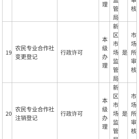
理
管
核
局
新
区
市
本
市
场
农民专业合作社
级
19
行政许可
场
是
所
变更登记
办
监
审
理
管
核
局
新
区
市
本
市
场
农民专业合作社
级
20
行政许可
场
是
所
注销登记
办
监
审
理
管
核