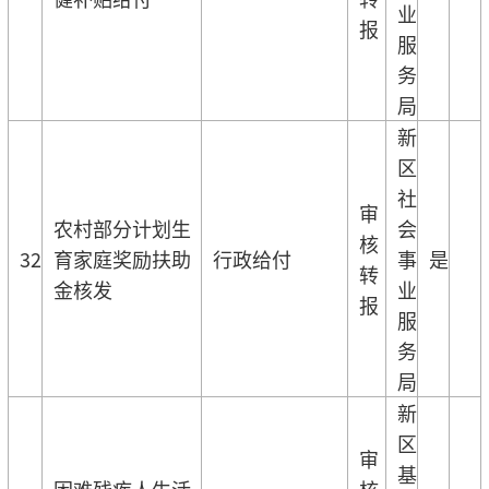
业
报
服
务
局
新
区
社
审
农村部分计划生
会
核
32
育家庭奖励扶助
行政给付
事
是
转
金核发
业
报
服
务
局
新
区
审
基
困难残疾人生活
核