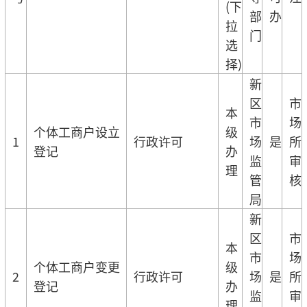
(下
部
办
拉
门
选
择)
新
区
市
本
市
场
个体工商户设立
级
1
行政许可
场
是
所
登记
办
监
审
理
管
核
局
新
区
市
本
市
场
个体工商户变更
级
2
行政许可
场
是
所
登记
办
监
审
理