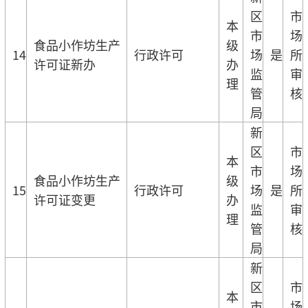
区
市
本
市
场
食品小作坊生产
级
14
行政许可
场
是
所
许可证新办
办
监
审
理
管
核
局
新
区
市
本
市
场
食品小作坊生产
级
15
行政许可
场
是
所
许可证变更
办
监
审
理
管
核
局
新
区
市
本
市
场