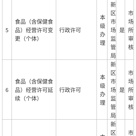
新
区
市
本
食品（含保健食
市
场
级
5
品）经营许可变
行政许可
场
是
所
办
更（个体）
监
审
理
管
核
局
新
区
市
本
食品（含保健食
市
场
级
6
品）经营许可延
行政许可
场
是
所
办
续（个体）
监
审
理
管
核
局
新
区
市