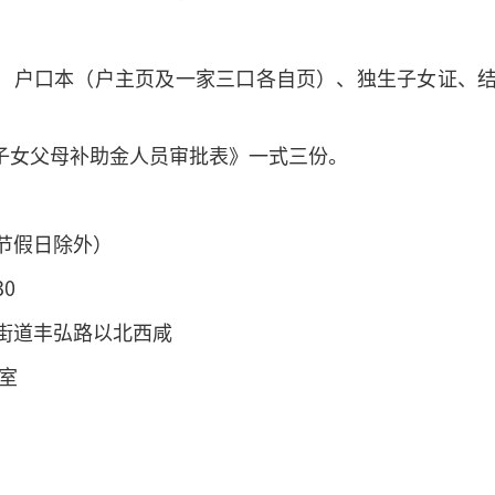
证、户口本（户主页及一家三口各自页）、独生子女证、
生子女父母补助金人员审批表》一式三份。
节假日除外）
30
街道丰弘路以北西咸
室