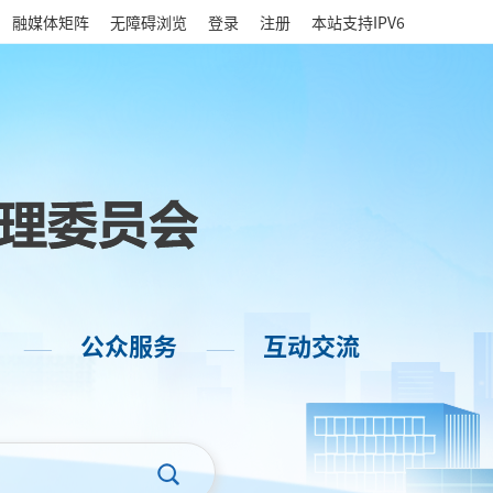
|
融媒体矩阵
无障碍浏览
登录
注册
本站支持IPV6
公众服务
互动交流
——
——