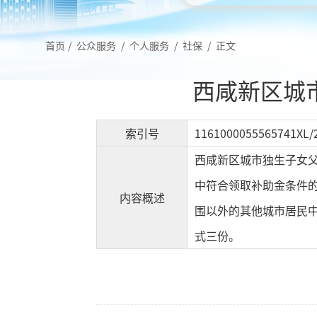
首页
/
公众服务
/
个人服务
/
社保
/
正文
西咸新区城
索引号
1161000055565741XL/
西咸新区城市独生子女父
中符合领取补助金条件
内容概述
围以外的其他城市居民中
式三份。