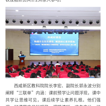
西咸新区教科院院长李宏、副院长郭永波分别
阐释“三联单”内涵：课前预学让问题浮现，课中
共学让思维可见，课后续学让素养扎根。他们强