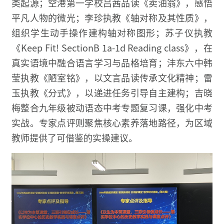
类起源；空港第一学校吕茜品读《卖油翁》，感悟
平凡人物的微光；李珍执教《轴对称及其性质》，
组织学生动手操作建构轴对称图形；苏子仪执教
《Keep Fit! SectionB 1a-1d Reading class》，在
真实语境中融合语言学习与品格培育；沣东六中韩
莹执教《陋室铭》，以文言品读传承文化精神；雷
玉执教《分式》，以递进任务引导自主建构；吉晓
梅整合九年级被动语态中考专题复习课，强化中考
实战。专家点评则聚焦核心素养落地路径，为区域
教师提供了可借鉴的实操建议。