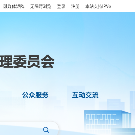
|
融媒体矩阵
无障碍浏览
登录
注册
本站支持IPV6
公众服务
互动交流
——
——