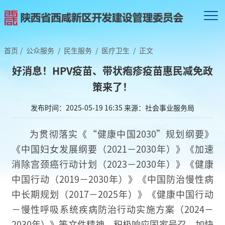
首页
/
公众服务
/
民生服务
/
医疗卫生
/
正文
好消息！HPV疫苗、带状疱疹疫苗惠民减免政
策来了！
发布时间：2025-05-19 16:35
来源：社会事业服务局
为贯彻落实《“健康中国2030”规划纲要》
《中国妇女发展纲要（2021－2030年）》《加速
消除宫颈癌行动计划（2023－2030年）》《健康
中国行动（2019－2030年）》《中国防治慢性病
中长期规划（2017－2025年）》《健康中国行动
－慢性呼吸系统疾病防治行动实施方案（2024－
2030年）》等文件精神，积极响应国家号召，加快