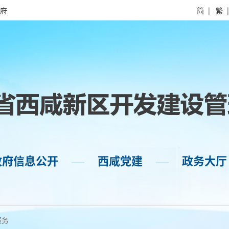
府
简
|
繁
政府信息公开
西咸党建
政务大厅
——
——