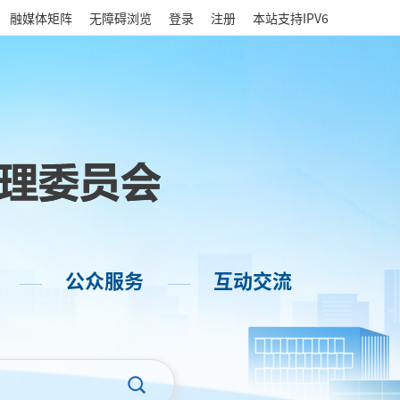
|
融媒体矩阵
无障碍浏览
登录
注册
本站支持IPV6
公众服务
互动交流
——
——