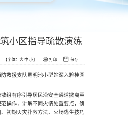
筑小区指导疏散演练
【字体：
大
中
小
】
打印
保存
消防救援支队昆明池小型站深入碧桂园
疏散组有序引导居民沿安全通道撤离至
规范操作，讲解不同火情处置要点，确
因、初期火灾扑救方法、火场逃生技巧