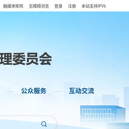
|
融媒体矩阵
无障碍浏览
登录
注册
本站支持IPV6
公众服务
互动交流
——
——