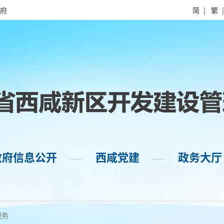
府
简
|
繁
政府信息公开
西咸党建
政务大厅
——
——