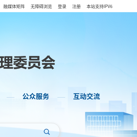
|
融媒体矩阵
无障碍浏览
登录
注册
本站支持IPV6
公众服务
互动交流
——
——