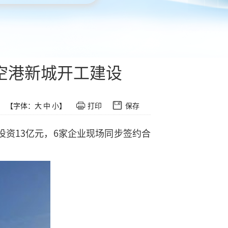
空港新城开工建设
【字体：
大
中
小
】
打印
保存
投资13亿元，6家企业现场同步签约合