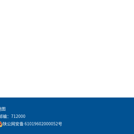
地图
邮编：712000
陕公网安备 61019602000052号