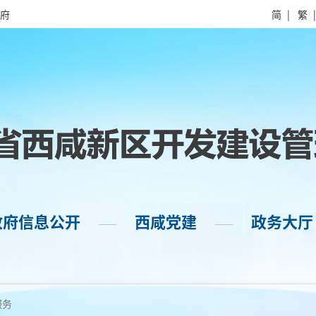
府
简
|
繁
政府信息公开
西咸党建
政务大厅
——
——