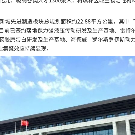
12亿元，吸纳各类人才1300余人，将填补区域生物活性
新城先进制造板块总规划面积约22.88平方公里，其中
目前已签约落地保力强液压传动研发及生产基地、雷特
药胶原蛋白研发及生产基地、海德威—罗尔斯罗伊斯动
业集聚效应持续显现。