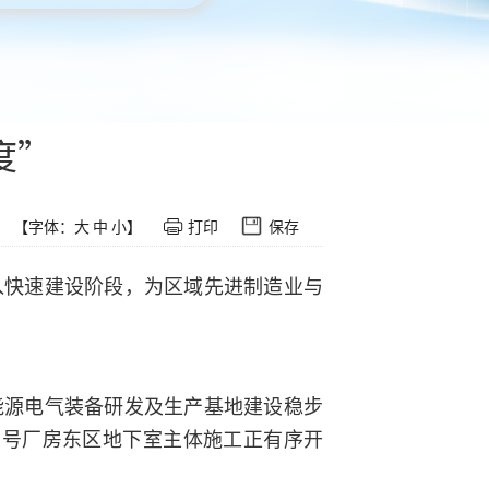
度”
【字体：
大
中
小
】
打印
保存
入快速建设阶段，为区域先进制造业与
能源电气装备研发及生产基地建设稳步
3号厂房东区地下室主体施工正有序开