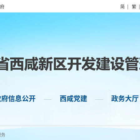
府
简
|
繁
政府信息公开
西咸党建
政务大厅
——
——