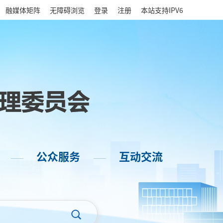
|
融媒体矩阵
无障碍浏览
登录
注册
本站支持IPV6
公众服务
互动交流
——
——