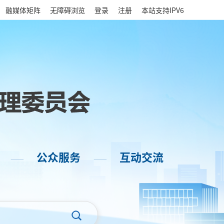
|
融媒体矩阵
无障碍浏览
登录
注册
本站支持IPV6
公众服务
互动交流
——
——