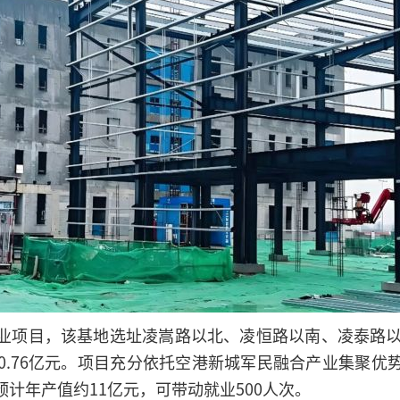
业项目，该基地选址凌嵩路以北、凌恒路以南、凌泰路以
资10.76亿元。项目充分依托空港新城军民融合产业集聚
计年产值约11亿元，可带动就业500人次。