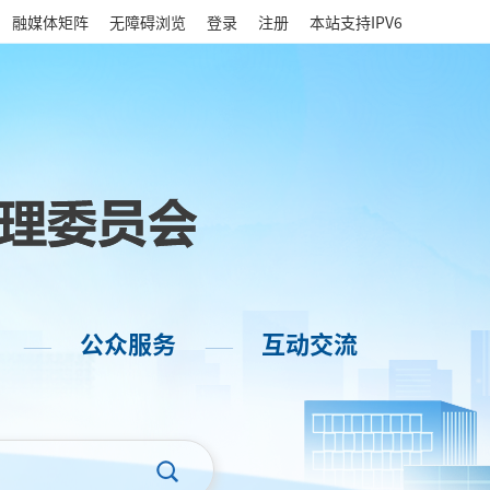
|
融媒体矩阵
无障碍浏览
登录
注册
本站支持IPV6
公众服务
互动交流
——
——