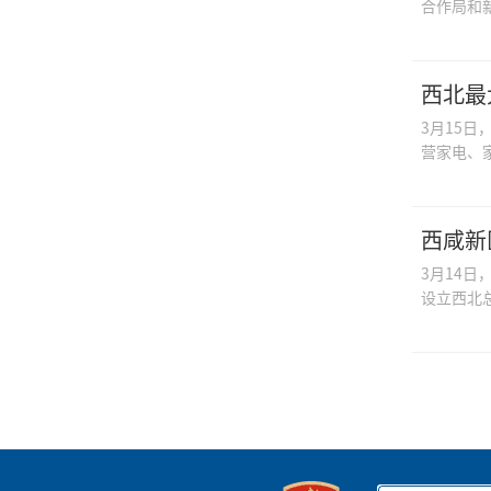
合作局和
西北最
3月15
营家电、
西咸新
3月14
设立西北