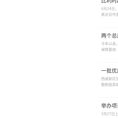
比利时
4月24日
表达合作意
两个总
今年以来
保障基地
一批优
西咸新区
能制造高
举办项
3月27