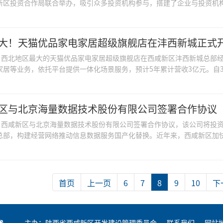
新区投资合作局联合举办，吸引众多投资机构参与，搭建了企业与投资机构交
大！天猫优品家电家居超级旗舰店在沣西新城正式
日，西北地区最大的天猫优品家电家居超级旗舰店在西咸新区沣西新城总部经
家居等业务，依托平台提供一体化场景服务，预计5年累计营收3亿元。自3月
区与北京海量数据技术股份有限公司签署合作协议
日，西咸新区与北京海量数据技术股份有限公司签署合作协议，该公司将投
总部，构建经营网络推动信息数据服务国产化替换。近年来，西咸新区加快数
首页
上一页
6
7
8
9
10
下
主办：陕西省西咸新区开发建设管理委员会
联系我们
网站