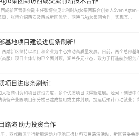
Agio集团到访西咸交流前沿技术合作
，西咸新区管委会副主任张博会见比利时Agio集团联合创始人Sven Agten一
愿，张博介绍西安及西咸新区优势，期待与Agio集团合作，实现互...
部基地项目建设进度条刷新！
，西咸新区坚持以项目和企业为中心推动高质量发展。日前，两个总部基
（商服）项目主体结构已全面封顶，涵盖多元业态，致力于打造航旅服务产业
质项目进度条刷新！
加大招商引资和项目建设力度，多个优质项目取得新进展。泾河·创智中
端装备产业园项目部分楼已建成投用或主体封顶，投运后预计带动就业；高性
目路演 助力投资合作
日上午，西咸新区举行新能源动力电池正极材料项目路演活动，新区管委会