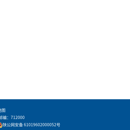
地图
邮编：712000
陕公网安备 61019602000052号