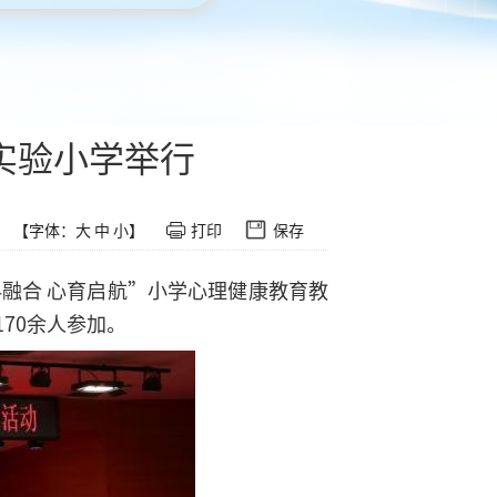
实验小学举行
【字体：
大
中
小
】
打印
保存
融合 心育启航”小学心理健康教育教
70余人参加。