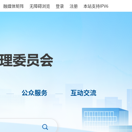
|
融媒体矩阵
无障碍浏览
登录
注册
本站支持IPV6
公众服务
互动交流
——
——