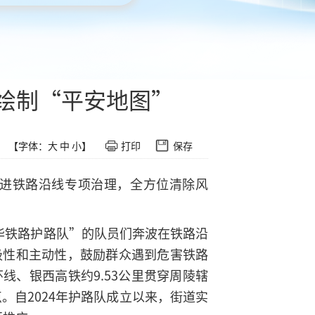
步绘制“平安地图”
【字体：
大
中
小
】
打印
保存
进铁路沿线专项治理，全方位清除风
华铁路护路队”的队员们奔波在铁路沿
极性和主动性，鼓励群众遇到危害铁路
、银西高铁约9.53公里贯穿周陵辖
。自2024年护路队成立以来，街道实