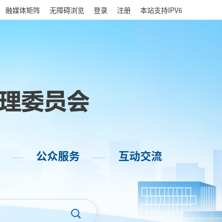
|
融媒体矩阵
无障碍浏览
登录
注册
本站支持IPV6
公众服务
互动交流
——
——