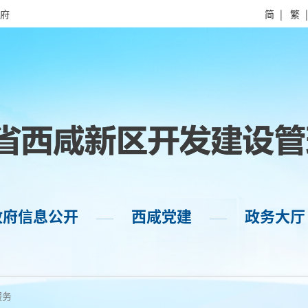
府
简
|
繁
政府信息公开
西咸党建
政务大厅
——
——