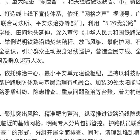
生”、重大隐患“零遗留”，相关经验做法获省、市、新
。
打造线上线下宣传体系，依托“网格之声”视频号、
联合司法所、平安法治办等部门，利用“5.26我爱路
学校、田间地头延伸，深入宣传《中华人民共和国铁路
，举例说明铁路沿线焚烧秸秆、放飞风筝、攀爬护网、
全意识，引导群众主动投身沿线巡护，营造全民守线、
，惠及群众超万人次。
。
依托综治中心、最小平安单元建设枢纽，坚持以科技
路护路联防体系与基层治理有机融合。加装39处太阳能
路矛盾纠纷、隐患排查、重点问题整治等台账，着力构
。
聚焦突出风险、精准靶向整治，纵深推进铁路沿线隐
至临近的基础网格，明确专人分片包抓管控，护路队员联
巡查”的形式，分组开展全面排查。同时，清理乱堆乱植