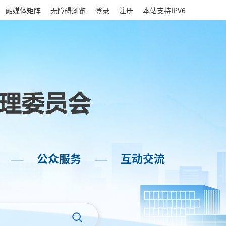
|
融媒体矩阵
无障碍浏览
登录
注册
本站支持IPV6
公众服务
互动交流
——
——