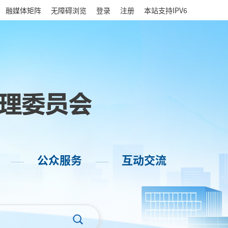
|
融媒体矩阵
无障碍浏览
登录
注册
本站支持IPV6
公众服务
互动交流
——
——