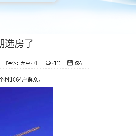
期选房了
【字体：
大
中
小
】
打印
保存
村1064户群众。