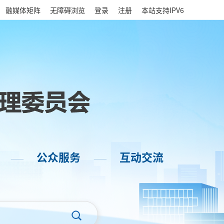
|
融媒体矩阵
无障碍浏览
登录
注册
本站支持IPV6
公众服务
互动交流
——
——