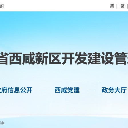
府
简
|
繁
政府信息公开
西咸党建
政务大厅
——
——