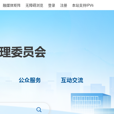
|
融媒体矩阵
无障碍浏览
登录
注册
本站支持IPV6
公众服务
互动交流
——
——