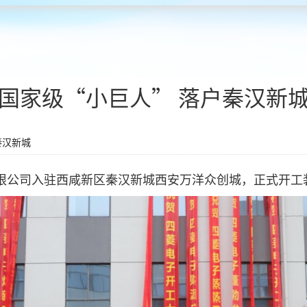
国家级“小巨人” 落户秦汉新
秦汉新城
限公司入驻西咸新区秦汉新城西安万洋众创城，正式开工