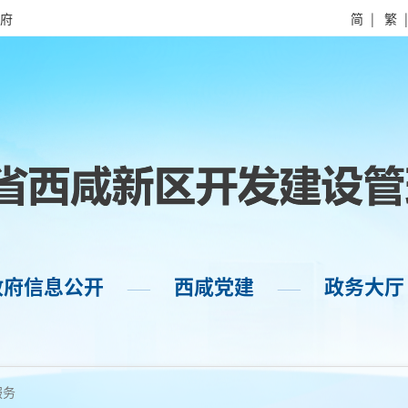
府
简
|
繁
政府信息公开
西咸党建
政务大厅
——
——