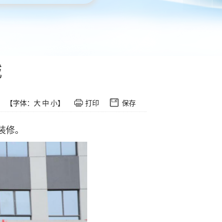
城
【字体：
大
中
小
】
打印
保存
装修。