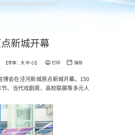
原点新城开幕
【字体：
大
中
小
】
打印
保存
暨住博会在泾河新城原点新城开幕。150
术节、当代戏剧周、高校联展等多元人