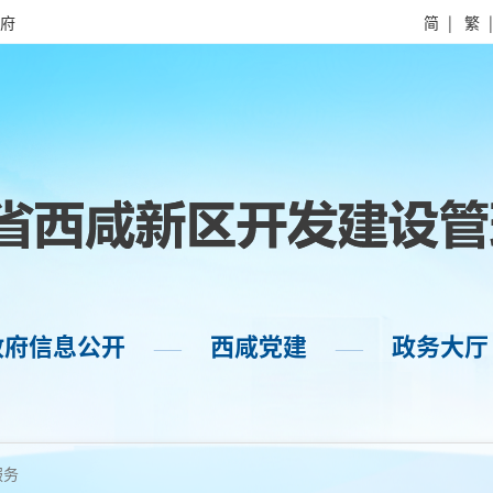
府
简
|
繁
政府信息公开
西咸党建
政务大厅
——
——