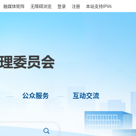
|
融媒体矩阵
无障碍浏览
登录
注册
本站支持IPV6
公众服务
互动交流
——
——