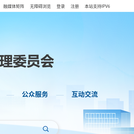
|
融媒体矩阵
无障碍浏览
登录
注册
本站支持IPV6
公众服务
互动交流
——
——