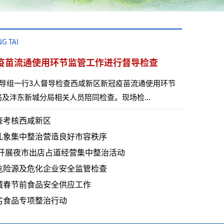
G TAI
疫苗流通使用环节监管工作进行督导检查
督导组一行3人督导检查西咸新区新冠疫苗流通使用环节
及沣东新城分局相关人员陪同检查。现场检...
查考核西咸新区
乱象集中整治营造良好市容秩序
 开展夜市出店占道经营集中整治活动
危险源及危化企业安全监管检查
城春节前食品安全供应工作
食品专项整治宣传活动
杨占文调研检
劣食品专项整治行动