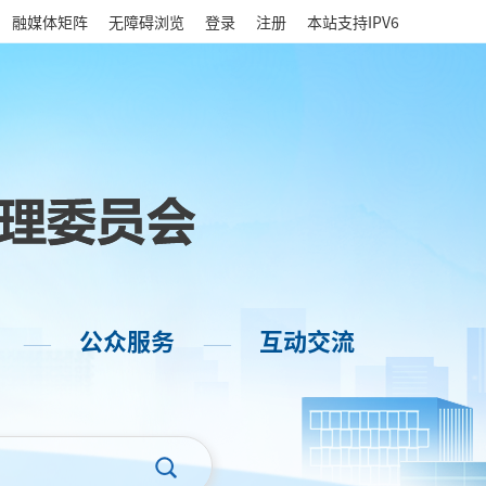
|
融媒体矩阵
无障碍浏览
登录
注册
本站支持IPV6
公众服务
互动交流
——
——