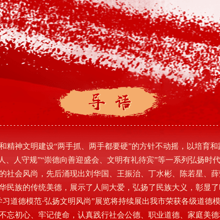
和精神文明建设“两手抓、两手都要硬”的方针不动摇，以培育和
让人、人守规”“崇德向善迎盛会、文明有礼待宾”等一系列弘扬时
的社会风尚，先后涌现出刘华国、王振治、丁水彬、陈若星、薛
华民族的传统美德，展示了人间大爱，弘扬了民族大义，彰显了
学习道德模范·弘扬文明风尚”展览将持续展出我市荣获各级道德
不忘初心、牢记使命，认真践行社会公德、职业道德、家庭美德