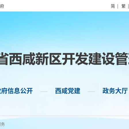
府
简
|
繁
政府信息公开
西咸党建
政务大厅
——
——