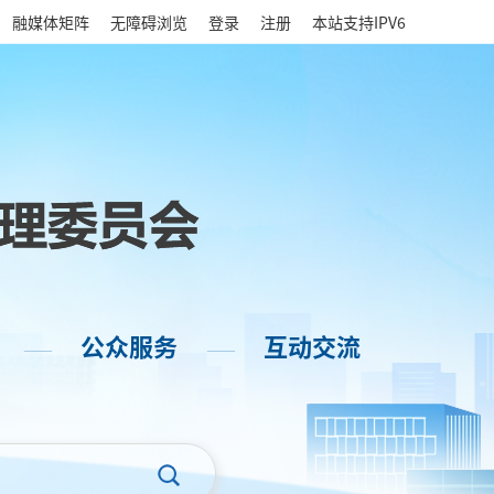
|
融媒体矩阵
无障碍浏览
登录
注册
本站支持IPV6
公众服务
互动交流
——
——