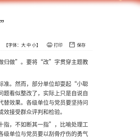
”
【字体：
大
中
小
】
打印
保存
做归做”。要将“改”字贯穿主题教
标准。然而，部分单位却耍起“小聪
问题看似整改了，实际上只是自说自
代替效果。各级单位与党员要坚持问
成效接受群众评判和检验。
十指，不如断其一指”，比喻处理工
各级单位与党员要以刮骨疗伤的勇气