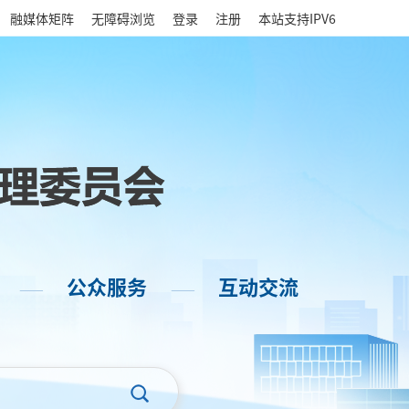
|
融媒体矩阵
无障碍浏览
登录
注册
本站支持IPV6
公众服务
互动交流
——
——