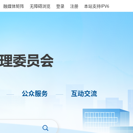
|
融媒体矩阵
无障碍浏览
登录
注册
本站支持IPV6
公众服务
互动交流
——
——