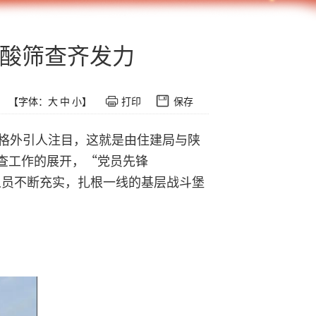
核酸筛查齐发力
【字体：
大
中
小
】
打印
保存
牌格外引人注目，这就是由住建局与陕
查工作的展开，“党员先锋
，人员不断充实，扎根一线的基层战斗堡