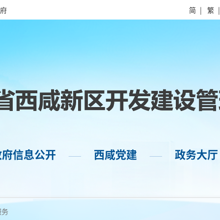
府
简
|
繁
政府信息公开
西咸党建
政务大厅
——
——