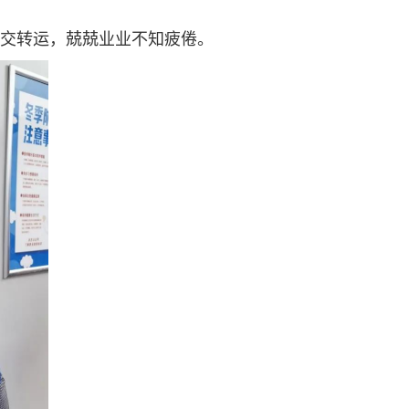
移交转运，兢兢业业不知疲倦。