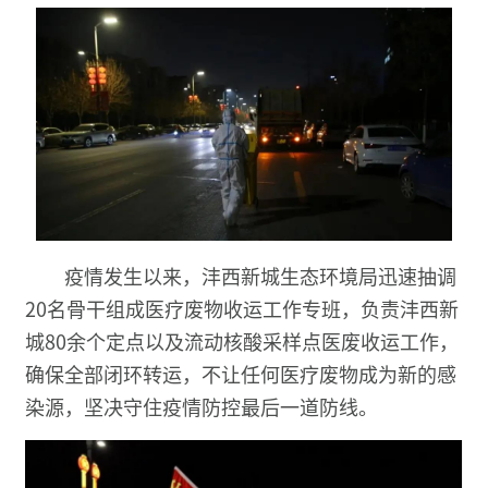
疫情发生以来，沣西新城生态环境局迅速抽调
20名骨干组成医疗废物收运工作专班，负责沣西新
城80余个定点以及流动核酸采样点医废收运工作，
确保全部闭环转运，不让任何医疗废物成为新的感
染源，坚决守住疫情防控最后一道防线。