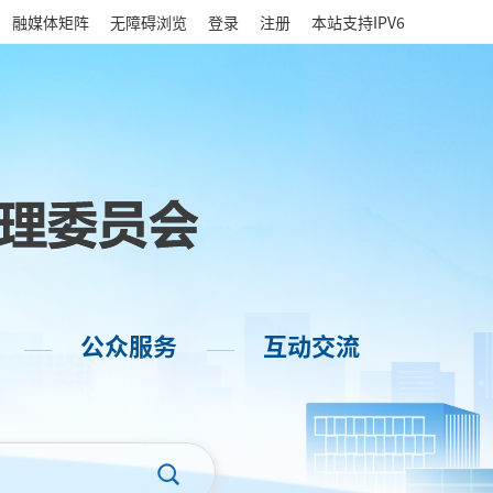
|
融媒体矩阵
无障碍浏览
登录
注册
本站支持IPV6
公众服务
互动交流
——
——