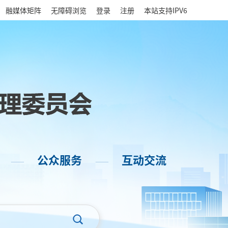
|
融媒体矩阵
无障碍浏览
登录
注册
本站支持IPV6
公众服务
互动交流
——
——