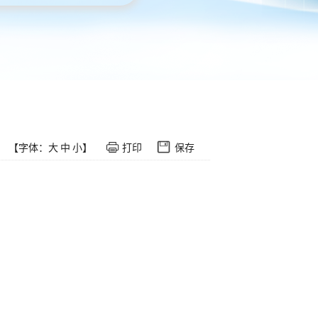
【字体：
大
中
小
】
打印
保存