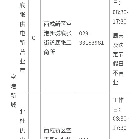
日：
底
08:30-
张
17:30
供
西咸新区空
电
港新城底张
029-
周末
C
所
街道底张工
33183981
及法
营
商所
定节
业
假日
厅
不营
空
业
港
新
工作
城
日：
北
08:30-
杜
17:30
供
西咸新区空