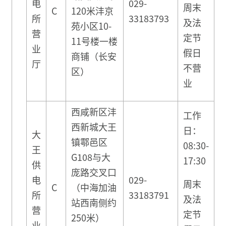
电
029-
周末
C
120米沣京
所
33183793
及法
苑小区10-
营
定节
11号楼一楼
业
假日
商铺（长安
厅
不营
区）
业
西咸新区沣
工作
西新城大王
日：
大
镇鄠邑区
08:30-
王
G108与大
17:30
供
庞路交叉口
电
029-
周末
C
（中海加油
所
33183791
及法
站西南侧约
营
定节
250米）
业