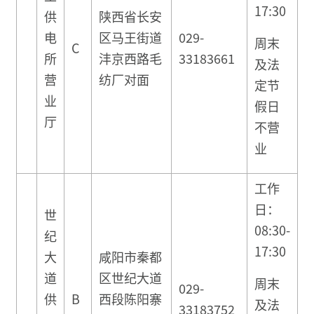
17:30
供
陕西省长安
电
区马王街道
029-
周末
C
所
沣京西路毛
33183661
及法
营
纺厂对面
定节
业
假日
厅
不营
业
工作
日：
世
08:30-
纪
17:30
大
咸阳市秦都
道
区世纪大道
周末
029-
供
B
西段陈阳寨
及法
33183752