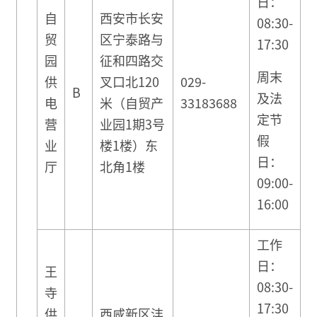
日：
自
西安市长安
08:30-
贸
区宁泰路与
17:30
园
征和四路交
周末
供
叉口北120
029-
B
及法
电
米（自贸产
33183688
定节
营
业园1期3号
假
业
楼1楼）东
日：
厅
北角1楼
09:00-
16:00
工作
日：
王
08:30-
寺
17:30
供
西咸新区沣