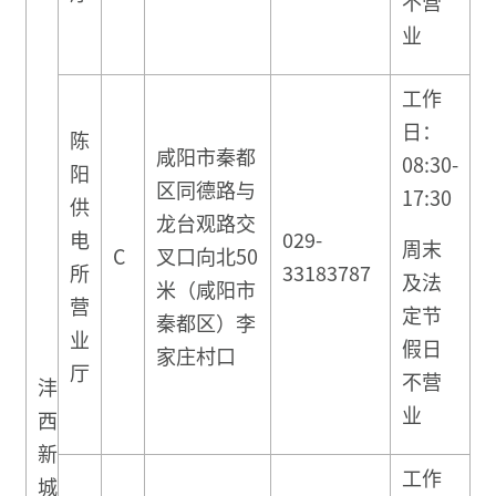
不营
业
工作
日：
陈
咸阳市秦都
08:30-
阳
区同德路与
17:30
供
龙台观路交
电
029-
周末
C
叉口向北50
所
33183787
及法
米（咸阳市
营
定节
秦都区）李
业
假日
家庄村口
厅
不营
沣
业
西
新
工作
城