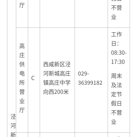
厅
不营
业
工作
日：
高
08:30-
庄
17:30
供
西咸新区泾
电
河新城高庄
029-
周末
C
所
镇高庄中学
36399182
及法
营
向西200米
定节
业
假日
厅
不营
泾
业
河
新