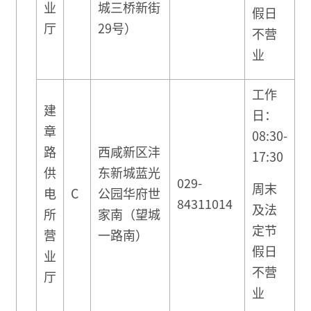
业
城三桥新街
假日
厅
29号）
不营
业
工作
建
日：
章
08:30-
路
西咸新区沣
17:30
供
东新城蓝光
029-
周末
电
C
公园华府世
84311014
及法
所
家南（望城
定节
营
一路南）
假日
业
不营
厅
业