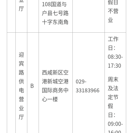
假日
108国道与
厅
不营
户县七号路
业
十字东南角
工作
日：
迎
08:30-
宾
17:30
路
西咸新区空
周末
供
港新城空港
029-
B
及法
电
国际商务中
33183966
定节
营
心一楼
假
业
日：
厅
09:00-
16:00