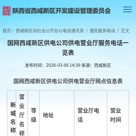
首页
/
西咸新区向社会公开办公电话通讯录
/
便民服务电话
/
正文
国网西咸新区供电公司供电营业厅服务电话一
览表
发布时间：2026-03-06 14:39
来源：西咸新区
国网西咸新区供电公司供电营业厅网点
信息表
营
新
业
等
营业厅电
营业
城
厅
地址
级
话
时间
名
名
称
称