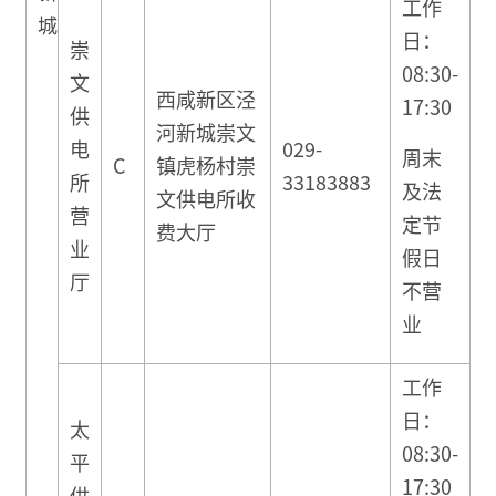
工作
城
日：
崇
08:30-
文
西咸新区泾
17:30
供
河新城崇文
电
029-
周末
C
镇虎杨村崇
所
33183883
及法
文供电所收
营
定节
费大厅
业
假日
厅
不营
业
工作
日：
太
08:30-
平
17:30
供