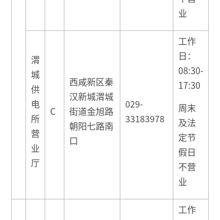
业
工作
日：
渭
08:30-
城
西咸新区秦
17:30
供
汉新城渭城
电
029-
周末
C
街道金旭路
所
33183978
及法
朝阳七路南
营
定节
口
业
假日
厅
不营
业
工作