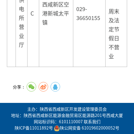
西咸新区空
电
029-
周末
C
港新城太平
所
36650155
及法
镇
营
定节
业
假日
厅
不营
业
分享：
主办：陕西省西咸新区开发建设管理委员会
地址：陕西省西咸新区能源金融贸易区能源路201号西咸大厦
网站标识码：6101110007
联系我们
陕ICP备11011892号
陕公网安备 61019602000052号