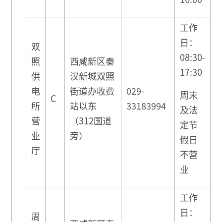
工作
日：
双
08:30-
照
西咸新区秦
17:30
供
汉新城双照
电
街道办收费
029-
周末
C
所
站以东
33183994
及法
营
（312国道
定节
业
旁）
假日
厅
不营
业
工作
日：
周