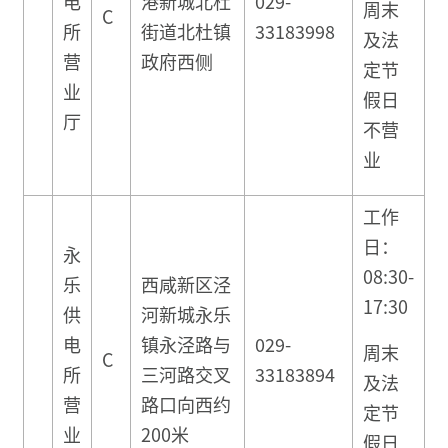
电
港新城北杜
029-
周末
C
所
街道北杜镇
33183998
及法
营
政府西侧
定节
业
假日
厅
不营
业
工作
日：
永
08:30-
乐
西咸新区泾
17:30
供
河新城永乐
电
镇永泾路与
029-
周末
C
所
三河路交叉
33183894
及法
营
路口向西约
定节
业
200米
假日