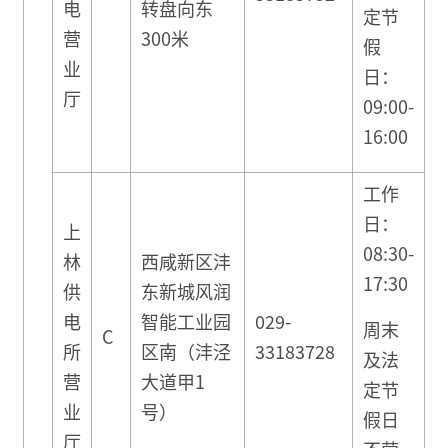
电
转盘向东
定节
营
300米
假
业
日：
厅
09:00-
16:00
工作
日：
上
08:30-
林
西咸新区沣
17:30
供
东新城风润
电
智能工业园
029-
周末
C
所
区南（沣泾
33183728
及法
营
大道甲1
定节
业
号）
假日
厅