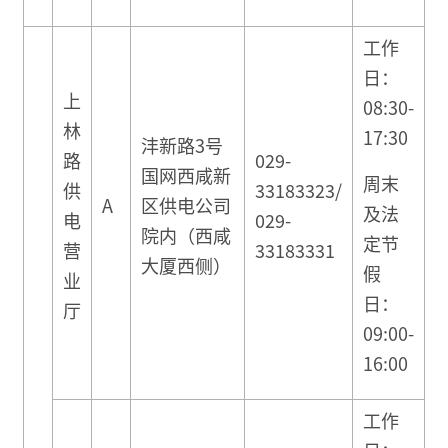
工作
日：
上
08:30-
林
17:30
沣新路3号
路
029-
国网西咸新
周末
供
33183323/
A
区供电公司
及法
电
029-
院内（西咸
定节
营
33183331
大厦西侧）
假
业
日：
厅
09:00-
16:00
工作