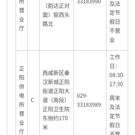
所
33183990
及法
（韵达正对
营
定节
面）窑西头
业
假日
路北
厅
不营
业
工作
日：
正
西咸新区秦
08:30-
阳
汉新城正阳
17:30
供
街道正阳大
电
029-
周末
C
道（南段）
所
33183989
及法
正阳卫生院
营
定节
东侧约170
业
假日
米
厅
不营