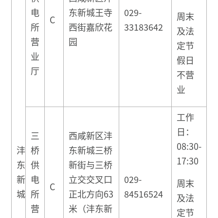
电
东新城王寺
029-
周末
C
所
西街嘉欣花
33183642
及法
营
园
定节
业
假日
厅
不营
业
工作
日：
三
西咸新区沣
08:30-
沣
桥
东新城三桥
17:30
东
供
新街与三桥
新
电
立交交叉口
029-
周末
C
城
所
正北方向63
84516524
及法
营
米（沣东新
定节