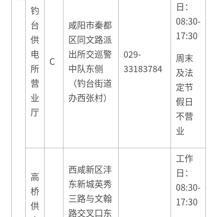
日：
钓
08:30-
台
咸阳市秦都
17:30
供
区同文路派
电
出所交巡警
029-
周末
C
所
中队东侧
33183784
及法
营
（钓台街道
定节
业
办西张村）
假日
厅
不营
业
工作
西咸新区沣
日：
高
东新城英秀
08:30-
桥
三路与文翰
17:30
供
路交叉口东