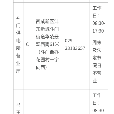
工作
日：
斗
西咸新区沣
08:30-
门
东新城斗门
17:30
供
街道华凌景
电
029-
周末
C
观西南61米
所
33183657
及法
（斗门街办
营
定节
花园村十字
业
假日
向西）
厅
不营
业
工作
日：
马
08:30-
王