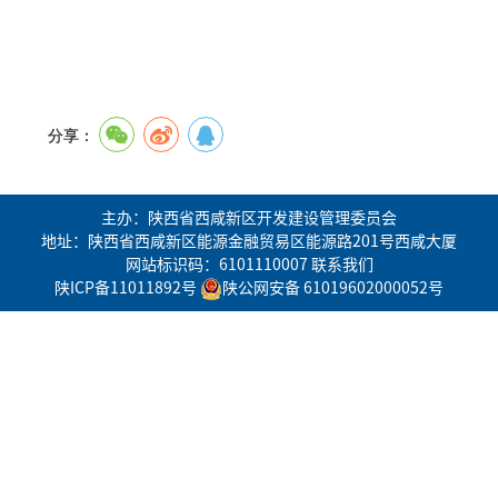
分享：
主办：陕西省西咸新区开发建设管理委员会
地址：陕西省西咸新区能源金融贸易区能源路201号西咸大厦
网站标识码：6101110007
联系我们
陕ICP备11011892号
陕公网安备 61019602000052号