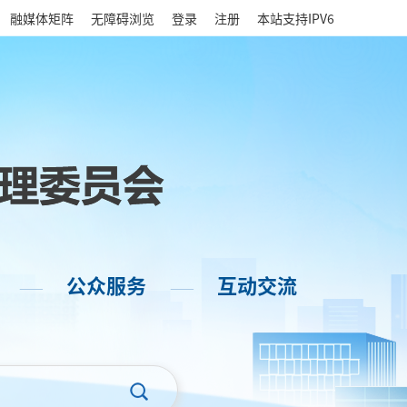
|
融媒体矩阵
无障碍浏览
登录
注册
本站支持IPV6
公众服务
互动交流
——
——