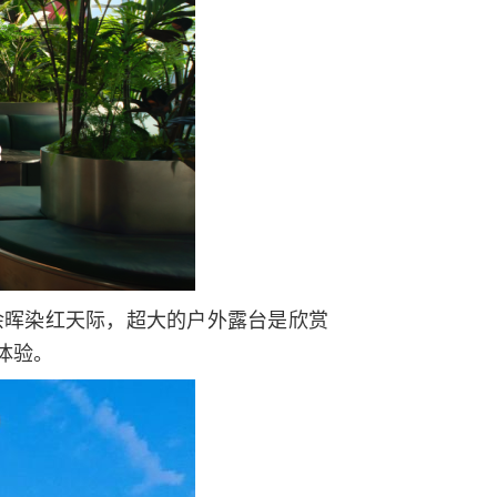
余晖染红天际，超大的户外露台是欣赏
体验。