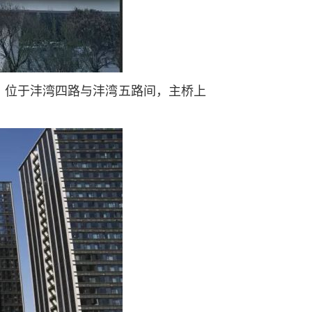
，位于沣湾四路与沣湾五路间，主桥上