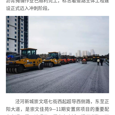
沥青摊铺作业已顺利完工，标志着道路主体工程建
设正式迈入冲刺阶段。
泾河新城崇文塔七街西起超导西侧路，东至正
阳大道，是崇文佳苑9—11期安置房项目的重要配