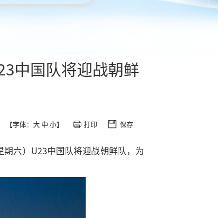
U23中国队将迎战朝鲜
【字体：
大
中
小
】
打印
保存
星期六）U23中国队将迎战朝鲜队，为