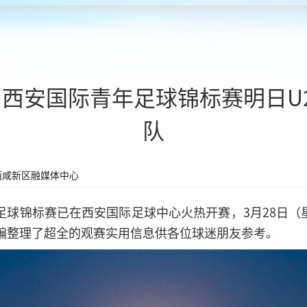
队・西安国际青年足球锦标赛明日
队
西咸新区融媒体中心
青年足球锦标赛已在西安国际足球中心火热开赛，3月28日（
编整理了超全的观赛实用信息供各位球迷朋友参考。