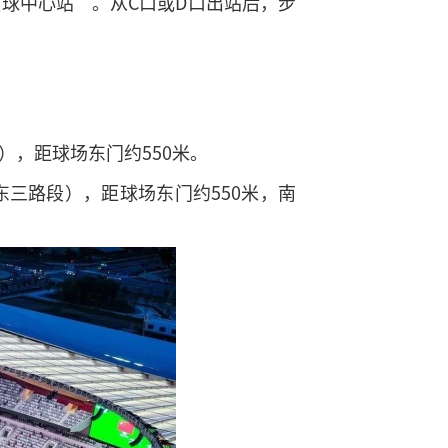
足球中心站”。从C口或D口出站后，步
），距球场东门约550米。
三路段），距球场东门约550米，南