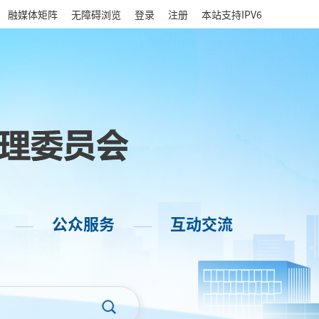
|
融媒体矩阵
无障碍浏览
登录
注册
本站支持IPV6
公众服务
互动交流
——
——