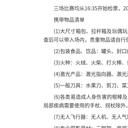
三场比赛均从16:35开始检票，
携带物品清单
(1)大尺寸箱包、拉杆箱及玩偶玩
查后可以带入场内，贵重物品请自行
(2)包装食品、饮品：罐头、
(3)火种：火绒、火柴、打火棒
(4)激光产品：激光指向器、激
(5)一般刀具：水果刀、剪刀、
(6)各类易造成人身伤害的棍
局部疾病需要使用的手杖、拐杖除外
(7)无人飞行器：无人机、无人
(8)专业摄影器材：三脚架、音