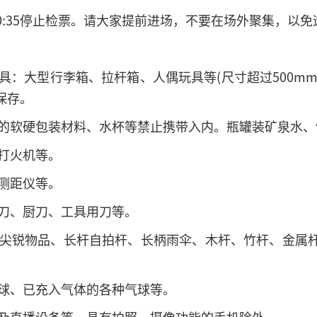
20:35停止检票。请大家提前进场，不要在场外聚集，以
具：大型行李箱、拉杆箱、人偶玩具等(尺寸超过500mm
保存。
封口的软硬包装材料、水杯等禁止携带入内。瓶罐装矿泉水
、打火机等。
光测距仪等。
菜刀、厨刀、工具用刀等。
棒及尖锐物品、长杆自拍杆、长柄雨伞、木杆、竹杆、金属
。
气球、已充入气体的各种气球等。
视及直播设备等。具有拍照、摄像功能的手机除外。