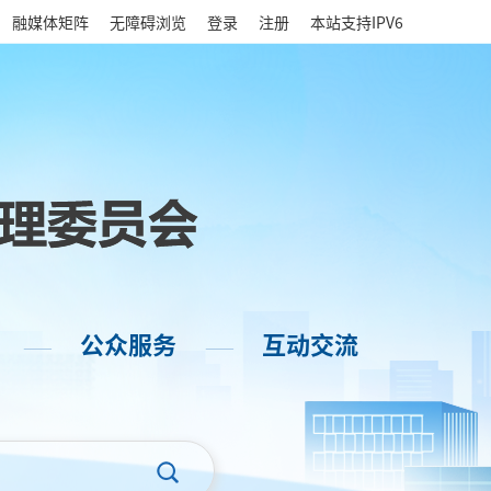
|
融媒体矩阵
无障碍浏览
登录
注册
本站支持IPV6
公众服务
互动交流
——
——