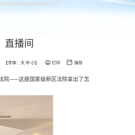
》直播间
【字体：
大
中
小
】
打印
保存
法院——这座国家级新区法院拿出了怎