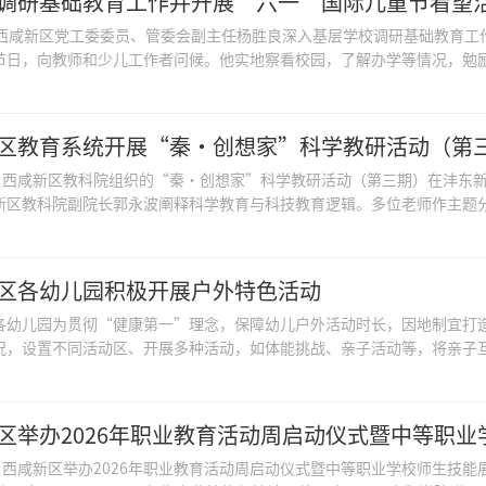
调研基础教育工作并开展“六一”国际儿童节看望
，西咸新区党工委委员、管委会副主任杨胜良深入基层学校调研基础教育工
节日，向教师和少儿工作者问候。他实地察看校园，了解办学等情况，勉励少
区教育系统开展“秦•创想家”科学教研活动（第
日，西咸新区教科院组织的“秦•创想家”科学教研活动（第三期）在沣东新
新区教科院副院长郭永波阐释科学教育与科技教育逻辑。多位老师作主题分享
区各幼儿园积极开展户外特色活动
各幼儿园为贯彻“健康第一”理念，保障幼儿户外活动时长，因地制宜打
况，设置不同活动区、开展多种活动，如体能挑战、亲子活动等，将亲子互动
区举办2026年职业教育活动周启动仪式暨中等职
日，西咸新区举办2026年职业教育活动周启动仪式暨中等职业学校师生技能