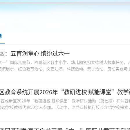
育
区：五育润童心 缤纷过六一
六一”国际儿童节，西咸新区各中小学、幼儿园紧扣立德树人根本任务，
交流展示、红色教育活动、文艺汇演、科技活动、亲子活动、劳动实践与手工
区教育系统开展2026年“教研进校 赋能课堂”教
日，西咸新区2026年“教研进校 赋能课堂”教学研讨活动（第七期）在沣
周边学校教师代表50余人参加。活动中，沣西四校执行校长介绍学校探索，教