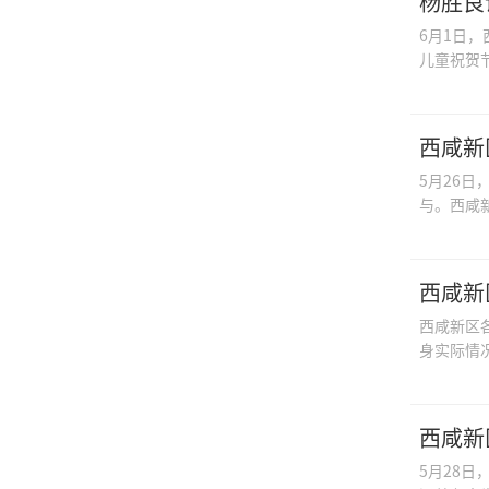
杨胜良
6月1日
儿童祝贺
西咸新
5月26
与。西咸
西咸新
西咸新区
身实际情
西咸新
5月28