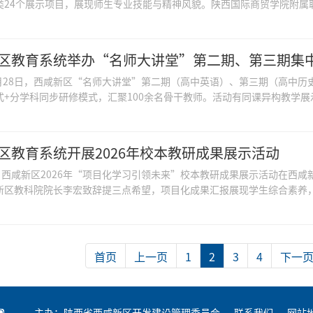
类24个展示项目，展现师生专业技能与精神风貌。陕西国际商贸学院附属职业
区教育系统举办“名师大讲堂”第二期、第三期集
年5月28日，西咸新区“名师大讲堂”第二期（高中英语）、第三期（高中
式+分学科同步研修模式，汇聚100余名骨干教师。活动有同课异构教学展示
区教育系统开展2026年校本教研成果展示活动
日，西咸新区2026年“项目化学习引领未来”校本教研成果展示活动在西咸
新区教科院院长李宏致辞提三点希望，项目化成果汇报展现学生综合素养，活
首页
上一页
1
2
3
4
下一
主办：陕西省西咸新区开发建设管理委员会
联系我们
网站