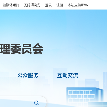
|
融媒体矩阵
无障碍浏览
登录
注册
本站支持IPV6
公众服务
互动交流
——
——