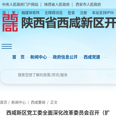
中央人民政府门户网站
|
陕西省人民政府
|
西安市人民政府
简
|
繁
|
融媒体矩阵
无障碍浏览
登录
注册
本站支持IPV6
首 页
——
新闻中心
——
政府信息公开
——
西咸党建
——
政务大厅
——
公众服务
——
互动交流
首页
/
新闻中心
/
西咸要闻
/
正文
西咸新区党工委全面深化改革委员会召开（扩