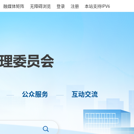
|
融媒体矩阵
无障碍浏览
登录
注册
本站支持IPV6
公众服务
互动交流
——
——