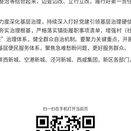
整治等结合起来，边查边改、立行立改，履行好第一责
力度深化基层治理，持续深入打好党建引领基层治理硬
夯实治理根基，严格落实镇街履职事项清单，增强村（
链”治理体系，健全群众自治机制。要聚力关键重点，开
基层便民服务体系，聚焦急难愁盼问题，更好服务群众。
沣西新城、空港新城、泾河新城、西咸集团，新区各部门
扫一扫在手机打开当前页