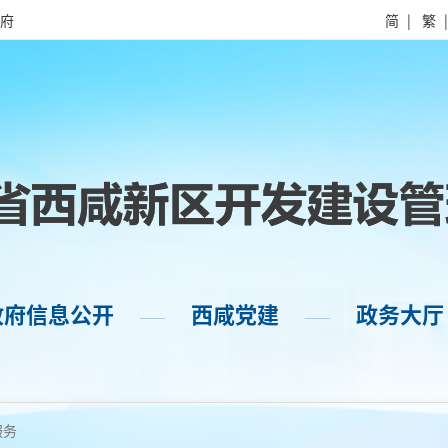
府
简
|
繁
政府信息公开
西咸党建
政务大厅
——
——