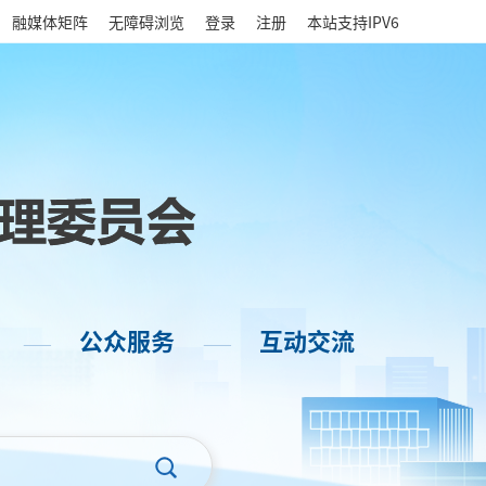
|
融媒体矩阵
无障碍浏览
登录
注册
本站支持IPV6
公众服务
互动交流
——
——