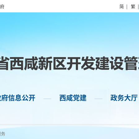
府
简
|
繁
政府信息公开
西咸党建
政务大厅
——
——