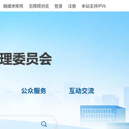
|
融媒体矩阵
无障碍浏览
登录
注册
本站支持IPV6
公众服务
互动交流
——
——