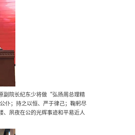
原副院长纪东少将做“弘扬周总理精
当公仆；持之以恒、严于律己；鞠躬尽
缕、夙夜在公的光辉事迹和平易近人