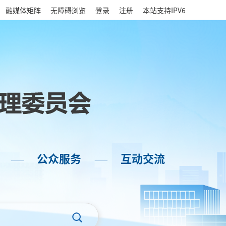
|
融媒体矩阵
无障碍浏览
登录
注册
本站支持IPV6
公众服务
互动交流
——
——