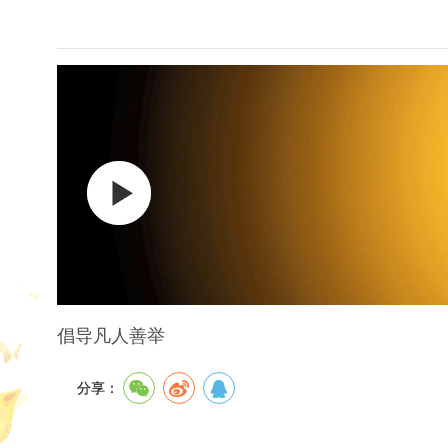
倡导凡人善举
分享：