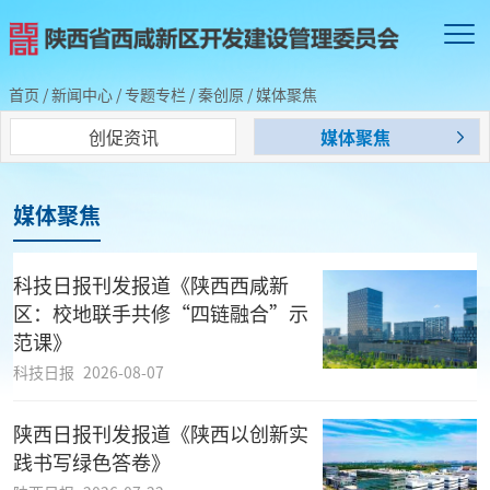
首页
/
新闻中心
/
专题专栏
/
秦创原
/
媒体聚焦
创促资讯
媒体聚焦
媒体聚焦
科技日报刊发报道《陕西西咸新
区：校地联手共修“四链融合”示
范课》
科技日报
2026-08-07
陕西日报刊发报道《陕西以创新实
践书写绿色答卷》