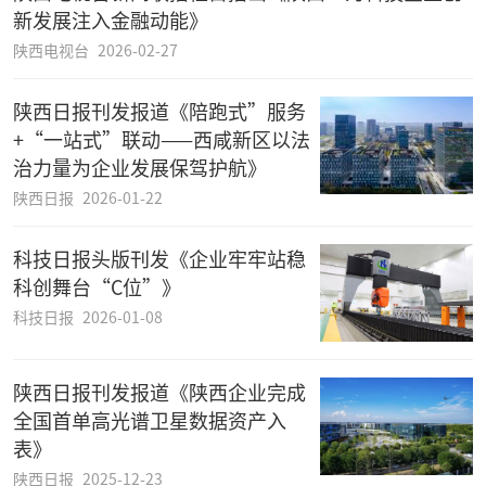
新发展注入金融动能》
陕西电视台
2026-02-27
陕西日报刊发报道《陪跑式”服务
+“一站式”联动——西咸新区以法
治力量为企业发展保驾护航》
陕西日报
2026-01-22
科技日报头版刊发《企业牢牢站稳
科创舞台“C位”》
科技日报
2026-01-08
陕西日报刊发报道《陕西企业完成
全国首单高光谱卫星数据资产入
表》
陕西日报
2025-12-23