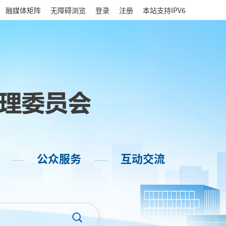
|
融媒体矩阵
无障碍浏览
登录
注册
本站支持IPV6
公众服务
互动交流
——
——