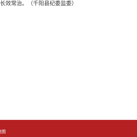
争长效常治。（千阳县纪委监委）
地图