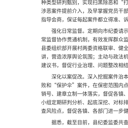
种类型研判甄别，实现扫黑除恶和“
涉恶案件提前介入，及早掌握党员干
指导会商，保证每起案件都立得准、
强化日常监督。定期向市纪委请
常监督协作贯通机制，有效发挥群众
县委组织部开展村两委资格联审、健
讲，营造浓厚舆论氛围；主动与政法
建议书，督促行业治理、问题整改相
深化以案促改。深入挖掘案件治
败和“保护伞”案件，在保密范围内
销号、建章立制一体落实，督促各镇
小组定期研判分析、起底深挖、对标
查风险点，督促各镇、各部门进一步
据悉，截至目前，县纪委监委共查