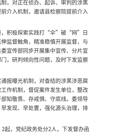
机制，对正在侦办、起诉、审判的涉黑
提前介入机制，邀请县检察院提前介入
接，积极探索实践打“伞”破“网”日
延伸监督触角，精准稳慎开展监督，与
县委宣传部同步开展集中宣传、分片宣
部门，研判倾向性问题，及时下发监察
。
实通报曝光机制，对查结的涉黑涉恶腐
改工作机制，督促案件发生单位，整改
干部知敬畏、存戒惧、守底线。委领导
，早发现、早处置，强化源头治理，排
2起，党纪政务处分2人，下发督办函