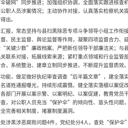
打伞破网”同步推进；加强组织协调，全面落实跟进核查
部公职人员涉案情况；主动协作对接，认真落实检察机关
诉得出。
示汇报，常态坚持与县扫黑除恶专项斗争领导小组工作衔
监督、民主监督、舆论监督等作用，凝聚四项监督合力、
全“关键少数”廉政档案、严把新任领导干部廉洁关；与
机关联系对接，拓展线索来源；紧盯重点领域和行业监管
结合，系统整治、建章立制同步推进，不断提升监督质效
本功能，做足做好执纪审查调查“后半篇文章”，建全落
点名道姓通报曝光，持续形成震慑。健全落实落细以案促
、各部门开展以案示警、以案明纪、以案促建，教育党员
排查，对公职人员充当“保护伞”的倾向性、苗头性问题
健全完善相关制度，堵塞制度漏洞。
处涉黑涉恶腐败问题4件，党纪处分4人，查处“保护伞”