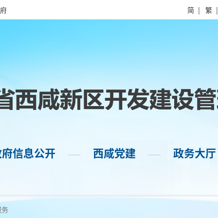
府
简
|
繁
政府信息公开
西咸党建
政务大厅
——
——