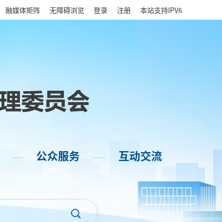
|
融媒体矩阵
无障碍浏览
登录
注册
本站支持IPV6
公众服务
互动交流
——
——