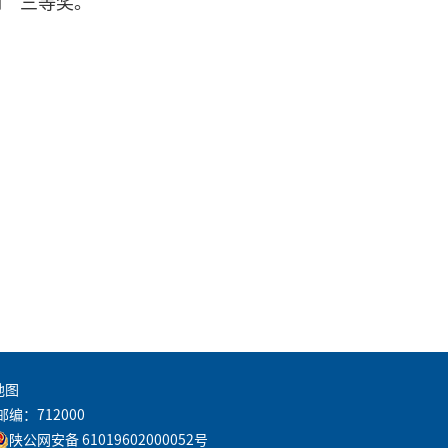
例”三等奖。
地图
邮编：712000
陕公网安备 61019602000052号