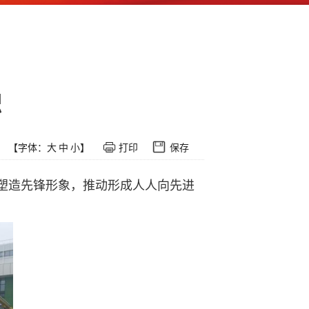
帜
【字体：
大
中
小
】
打印
保存
塑造先锋形象，推动形成人人向先进