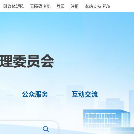
|
融媒体矩阵
无障碍浏览
登录
注册
本站支持IPV6
公众服务
互动交流
——
——