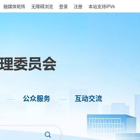
|
融媒体矩阵
无障碍浏览
登录
注册
本站支持IPV6
公众服务
互动交流
——
——