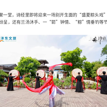
聚一堂，诗经里即将迎来一场别开生面的“盛夏粽头戏”，
纷呈，还有兰汤沐手、一“箭”钟情、“粽”情垂钓等