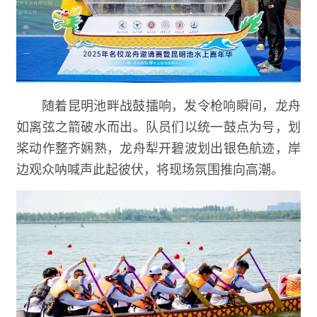
随着昆明池畔战鼓擂响，发令枪响瞬间，龙舟
如离弦之箭破水而出。队员们以统一鼓点为号，划
桨动作整齐娴熟，龙舟犁开碧波划出银色航迹，岸
边观众呐喊声此起彼伏，将现场氛围推向高潮。