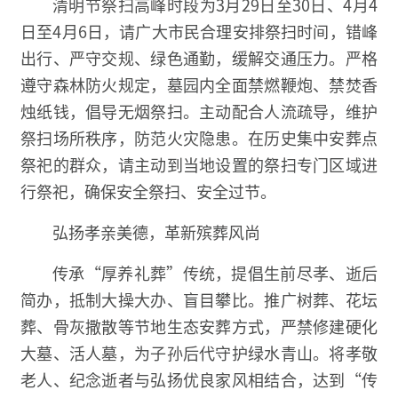
清明节祭扫高峰时段为3月29日至30日、4月4
日至4月6日，请广大市民合理安排祭扫时间，错峰
出行、严守交规、绿色通勤，缓解交通压力。严格
遵守森林防火规定，墓园内全面禁燃鞭炮、禁焚香
烛纸钱，倡导无烟祭扫。主动配合人流疏导，维护
祭扫场所秩序，防范火灾隐患。在历史集中安葬点
祭祀的群众，请主动到当地设置的祭扫专门区域进
行祭祀，确保安全祭扫、安全过节。
弘扬孝亲美德，革新殡葬风尚‌
传承“厚养礼葬”传统，提倡生前尽孝、逝后
简办，抵制大操大办、盲目攀比。推广树葬、花坛
葬、骨灰撒散等节地生态安葬方式，严禁修建硬化
大墓、活人墓，为子孙后代守护绿水青山。将孝敬
老人、纪念逝者与弘扬优良家风相结合，达到“传